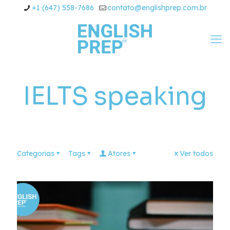
+1 (647) 558-7686
contato@englishprep.com.br
IELTS speaking
Categorias
Tags
Atores
Ver todos