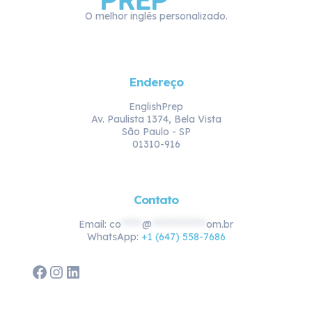
O melhor inglês personalizado.
Endereço
EnglishPrep
Av. Paulista 1374, Bela Vista
São Paulo - SP
01310-916
Contato
Email:
co
*****
@
*************
om.br
WhatsApp:
+1 (647) 558-7686
Facebook
Instagram
LinkedIn