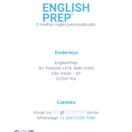
O melhor inglês personalizado.
Endereço
EnglishPrep
Av. Paulista 1374, Bela Vista
São Paulo - SP
01310-916
Contato
Email:
co
*****
@
*************
om.br
WhatsApp:
+1 (647) 558-7686